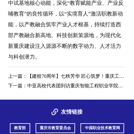
中试基地核心动能，深化“教育赋能产业、产业反
哺教育”的良性循环，以“实境育人”激活职教新动
能，以产教融合筑牢产业人才根基，持续打造西
部产教融合新高地、科技创新策源地，为现代化
新重庆建设注入源源不断的数字动力、人才活力
与科创潜力。
上一篇：
【建校70周年】七秩芳华 匠心筑梦！重庆工业职业技术大学建校70周年高质量发展大会隆重举行 七秩芳华 匠心筑梦！ 重庆工业职业技术大学建校70周年高质量发展大会隆重举行 6月13日，重庆工业职业技术大学建校70周年高质量发展大会在两江校区体育馆隆重举行。各级主管部门领导、行业企业嘉宾、兄弟院校代表、海内外校友、全校师生齐聚一堂，共贺学校七十华诞。200余家单位、海内外校友向学校发来贺信贺电。 出席大会的领导和嘉宾有：市人大常委会副主任、市中华职教社主任沈金强，市政府参事、市委教育工委原书记、市教委原主任
下一篇：
中亚高校代表团到访重庆智能工程职业学院签约共建国际职教合作新平台——赋能职教活动周拓宽职教国际化新路径
友情链接
教育部
重庆市教育委员会
中国职业技术教育网